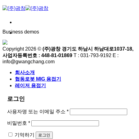
Skip
to
content
Business demos
Copyright 2026 ©
(주)광창 경기도 하남시 하남대로1037-18,
사업자등록번호 : 448-81-01869
T : 031-793-9192 E :
info@gwangchang.com
회사소개
협동로봇 MIG 용접기
레이저 용접기
로그인
필
사용자명 또는 이메일 주소
*
수
필
비밀번호
*
항
수
목
기억하기
로그인
항