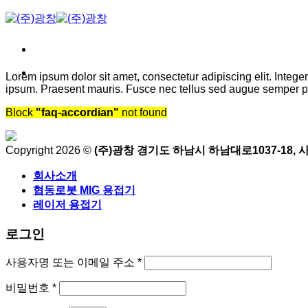
Skip
to
content
Lorem ipsum dolor sit amet, consectetur adipiscing elit. Integ
ipsum. Praesent mauris. Fusce nec tellus sed augue semper po
Block
"faq-accordian"
not found
Copyright 2026 ©
(주)광창 경기도 하남시 하남대로1037-18, 사
회사소개
협동로봇 MIG 용접기
레이저 용접기
로그인
필
사용자명 또는 이메일 주소
*
수
필
비밀번호
*
항
수
목