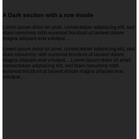
A Dark section with a row inside
Lorem ipsum dolor sit amet, consectetuer adipiscing elit, sed
diam nonummy nibh euismod tincidunt ut laoreet dolore
magna aliquam erat volutpat….
Lorem ipsum dolor sit amet, consectetuer adipiscing elit, sed
diam nonummy nibh euismod tincidunt ut laoreet dolore
magna aliquam erat volutpat….Lorem ipsum dolor sit amet,
consectetuer adipiscing elit, sed diam nonummy nibh
euismod tincidunt ut laoreet dolore magna aliquam erat
volutpat….