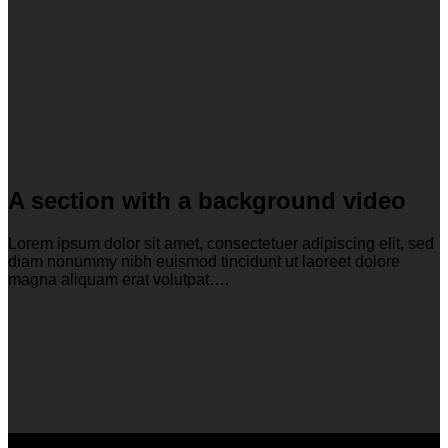
A section with a background video
Lorem ipsum dolor sit amet, consectetuer adipiscing elit, sed
diam nonummy nibh euismod tincidunt ut laoreet dolore
magna aliquam erat volutpat….