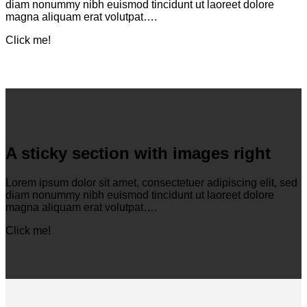
diam nonummy nibh euismod tincidunt ut laoreet dolore
magna aliquam erat volutpat….
Click me!
A sticky section with images right
Lorem ipsum dolor sit amet, consectetuer adipiscing elit, sed
diam nonummy nibh euismod tincidunt ut laoreet dolore
magna aliquam erat volutpat….
Click me!