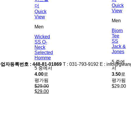
Quick
View
Quick
View
Men
Men
Bjorn
Tee
Wicked
SS
SS O-
Jack &
Neck
Jones
Selected
Homme
5 중에
업자등록번호 : 448-81-01869
T : 031-793-9192 E : info@gwa
5 중에서
서
4.00
로
3.50
로
평가됨
평가됨
$
29.00
$
29.00
원
$
29.00
현
래
재
가
가
격:
격:
$29.00.
$29.00.