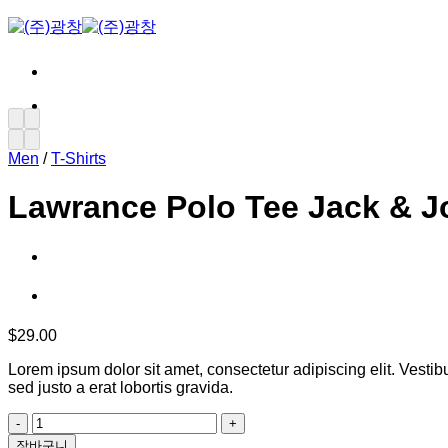
Skip
to
content
Men
/
T-Shirts
Lawrance Polo Tee Jack & J
$
29.00
Lorem ipsum dolor sit amet, consectetur adipiscing elit. Vestib
sed justo a erat lobortis gravida.
Lawrance
Polo
장바구니