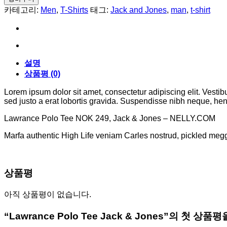
Tee
카테고리:
Men
,
T-Shirts
태그:
Jack and Jones
,
man
,
t-shirt
Jack
&
Jones
수
량
설명
상품평 (0)
Lorem ipsum dolor sit amet, consectetur adipiscing elit. Vestib
sed justo a erat lobortis gravida. Suspendisse nibh neque, hendr
Lawrance Polo Tee NOK 249, Jack & Jones – NELLY.COM
Marfa authentic High Life veniam Carles nostrud, pickled meg
상품평
아직 상품평이 없습니다.
“Lawrance Polo Tee Jack & Jones”의 첫 