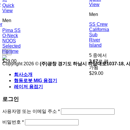
w
View
Quick
View
Men
Men
r
SS Crew
California
Pima SS
Sub
O-Neck
River
NOOS
Island
Selected
Homme
5 중에서
$
29.00
3.67
로 평
Copyright 2026 ©
(주)광창 경기도 하남시 하남대로1037-18, 사
가됨
$
29.00
회사소개
협동로봇 MIG 용접기
레이저 용접기
로그인
필
사용자명 또는 이메일 주소
*
수
필
비밀번호
*
항
수
목