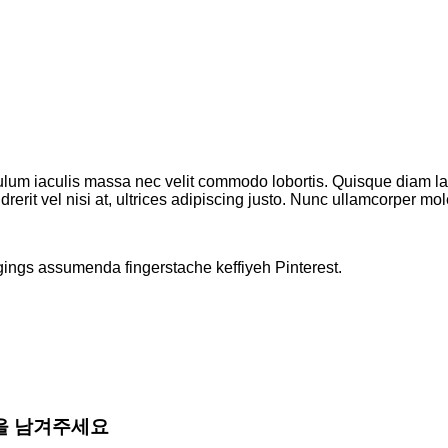
ulum iaculis massa nec velit commodo lobortis. Quisque diam lacu
erit vel nisi at, ultrices adipiscing justo. Nunc ullamcorper moles
gings assumenda fingerstache keffiyeh Pinterest.
상품평을 남겨주세요