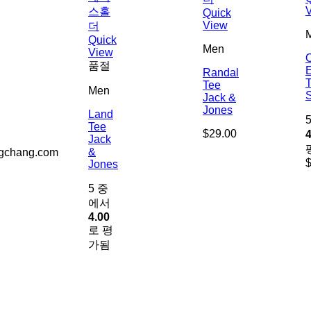
Quick
View
Quick
Men
View
품절
E
Randal
Tee
Men
S
Jack &
Jones
Land
Tee
$
29.00
4
Jack
&
ngchang.com
Jones
5 중
에서
4.00
로 평
가됨