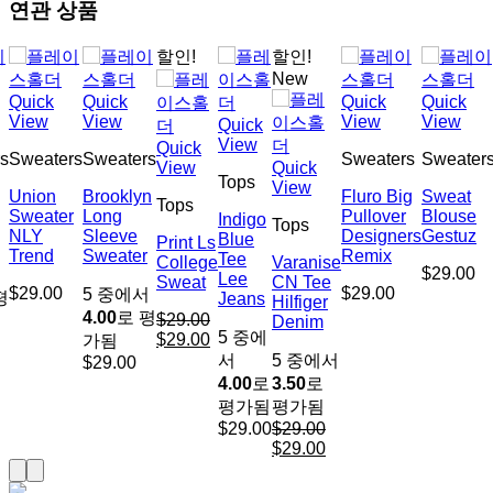
연관 상품
할인!
할인!
New
Quick
Quick
Quick
Quick
View
View
View
View
Quick
View
Quick
s
Sweaters
Sweaters
Sweaters
Sweater
View
Quick
Tops
View
Union
Brooklyn
Fluro Big
Sweat
Tops
Sweater
Long
Pullover
Blouse
Indigo
Tops
NLY
Sleeve
Designers
Gestuz
Blue
Print Ls
Trend
Sweater
Remix
Tee
College
Varanise
$
29.00
서
Lee
Sweat
CN Tee
$
29.00
$
29.00
5 중에서
평
Jeans
Hilfiger
4.00
로 평
$
29.00
Denim
5 중에
원
$
29.00
현
가됨
서
5 중에서
$
29.00
래
재
4.00
로
3.50
로
가
가
평가됨
평가됨
격:
격:
$
29.00
$
29.00
$29.00.
$29.00.
원
$
29.00
현
래
재