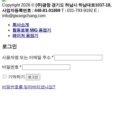
가
가
Copyright 2026 ©
(주)광창 경기도 하남시 하남대로1037-18,
격:
격:
사업자등록번호 : 448-81-01869
T : 031-793-9192 E :
$29.00.
$29.00.
info@gwangchang.com
회사소개
협동로봇 MIG 용접기
레이저 용접기
로그인
필
사용자명 또는 이메일 주소
*
수
필
비밀번호
*
항
수
목
기억하기
로그인
항
목
비밀번호를 잊어버리셨나요?