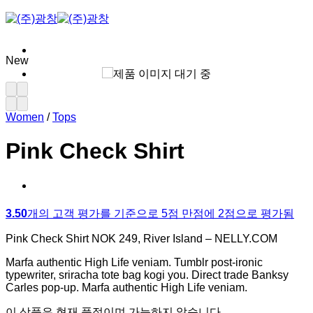
Skip
to
content
New
Women
/
Tops
Pink Check Shirt
3.50
개의 고객 평가를 기준으로 5점 만점에
2
점으로 평가됨
Pink Check Shirt NOK 249, River Island – NELLY.COM
Marfa authentic High Life veniam. Tumblr post-ironic
typewriter, sriracha tote bag kogi you. Direct trade Banksy
Carles pop-up. Marfa authentic High Life veniam.
이 상품은 현재 품절이며 가능하지 않습니다.