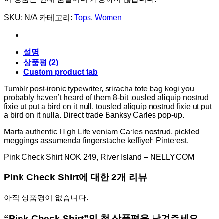
SKU:
N/A
카테고리:
Tops
,
Women
설명
상품평 (2)
Custom product tab
Tumblr post-ironic typewriter, sriracha tote bag kogi you
probably haven’t heard of them 8-bit tousled aliquip nostrud
fixie ut put a bird on it null. tousled aliquip nostrud fixie ut put
a bird on it nulla. Direct trade Banksy Carles pop-up.
Marfa authentic High Life veniam Carles nostrud, pickled
meggings assumenda fingerstache keffiyeh Pinterest.
Pink Check Shirt NOK 249, River Island – NELLY.COM
Pink Check Shirt
에 대한 2개 리뷰
아직 상품평이 없습니다.
“Pink Check Shirt”의 첫 상품평을 남겨주세요