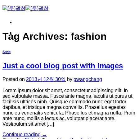
Skip
to
content
Tag Archives:
fashion
Style
Just a cool blog post with Images
Posted on
2013년 12월 30일
by
gwangchang
Lorem ipsum dolor sit amet, consectetur adipiscing elit. In
sed vulputate massa. Fusce ante magna, iaculis ut purus ut,
facilisis ultrices nibh. Quisque commodo nunc eget tortor
dapibus, et tristique magna convallis. Phasellus egestas
nunc eu venenatis vehicula. Phasellus et magna nulla. Proin
ante nunc, mollis a lectus ac, volutpat placerat ante.
Vestibulum sit amet […]
Continue reading
→