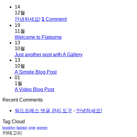
14
12월
안녕하세요!
1
Comment
19
11월
Welcome to Flatsome
13
10월
Just another post with A Gallery
13
10월
A Simple Blog Post
01
1월
A Video Blog Post
Recent Comments
워드프레스 댓글 관리 도구
-
안녕하세요!
Tag Cloud
brooklyn
fashion
style
women
카테고리