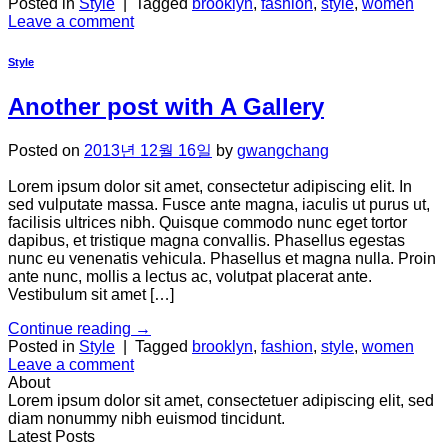
Posted in
Style
|
Tagged
brooklyn
,
fashion
,
style
,
women
Leave a comment
Style
Another post with A Gallery
Posted on
2013년 12월 16일
by
gwangchang
Lorem ipsum dolor sit amet, consectetur adipiscing elit. In
sed vulputate massa. Fusce ante magna, iaculis ut purus ut,
facilisis ultrices nibh. Quisque commodo nunc eget tortor
dapibus, et tristique magna convallis. Phasellus egestas
nunc eu venenatis vehicula. Phasellus et magna nulla. Proin
ante nunc, mollis a lectus ac, volutpat placerat ante.
Vestibulum sit amet […]
Continue reading
→
Posted in
Style
|
Tagged
brooklyn
,
fashion
,
style
,
women
Leave a comment
About
Lorem ipsum dolor sit amet, consectetuer adipiscing elit, sed
diam nonummy nibh euismod tincidunt.
Latest Posts